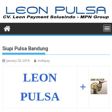
Skip
to
content
Siupi Pulsa Bandung
January 26, 2018
multipay
LEON
+
PULSA