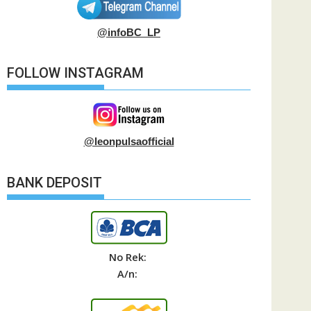
@infoBC_LP
FOLLOW INSTAGRAM
@leonpulsaofficial
BANK DEPOSIT
No Rek:
A/n: