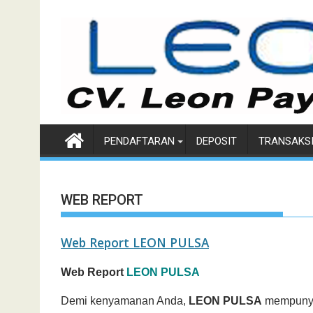
Skip
to
content
PENDAFTARAN
DEPOSIT
TRANSAKS
WEB REPORT
Web Report LEON PULSA
Web Report
LEON PULSA
Demi kenyamanan Anda,
LEON PULSA
mempunyai